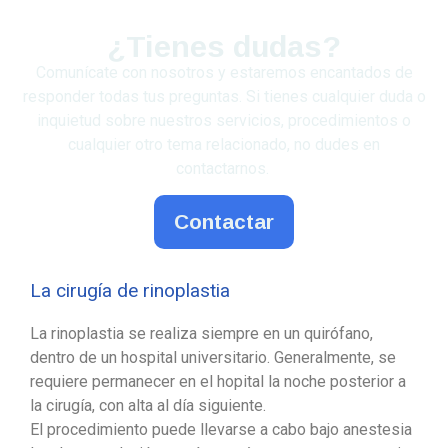
¿Tienes dudas?
Comunícate con nosotros y estaremos encantados de
responder todas tus preguntas. Si tienes cualquier duda o
inquietud sobre nuestros servicios, procedimientos o
cualquier otro tema relacionado, no dudes en
contactarnos.
Contactar
La cirugía de rinoplastia
La rinoplastia se realiza siempre en un quirófano,
dentro de un hospital universitario. Generalmente, se
requiere permanecer en el hopital la noche posterior a
la cirugía, con alta al día siguiente.
El procedimiento puede llevarse a cabo bajo anestesia